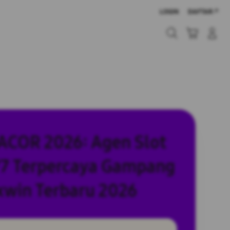
LOGIN
DAFTAR
Cari
Troli
Login/Sign-Up
Cari
ACOR 2026: Agen Slot
77 Terpercaya Gampang
win Terbaru 2026