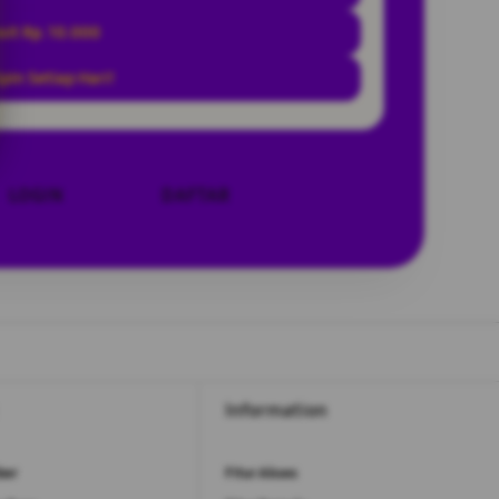
it Rp. 10.000
pin Setiap Hari!
LOGIN
DAFTAR
Information
ber
Fitur Akses