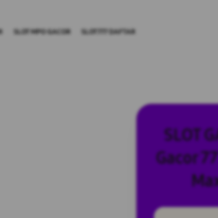
I
SLOT MPO GACOR
SLOT777 DAFTAR
SLOT G
Gacor 7
Max