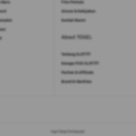
n Baru
Fitur Pemula
ord
Aturan & Kebijakan
ansaksi
Kontak Resmi
kasi
About TOGEL
P
Tentang SLOT777
Kenapa Pilih SLOT777
Partner & Affiliate
Brand & Identitas
Ingin Tetap Terhubung?